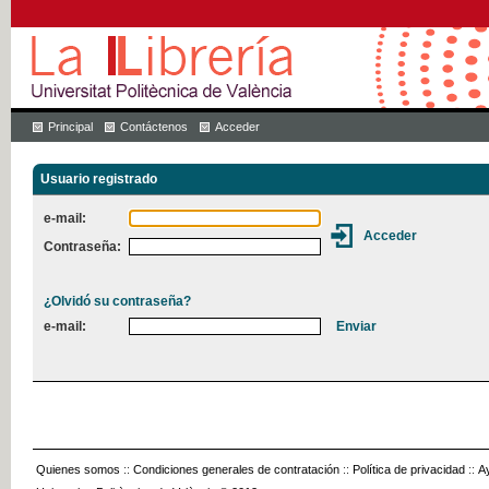
Principal
Contáctenos
Acceder
Usuario registrado
e-mail:
Contraseña:
¿Olvidó su contraseña?
e-mail:
Quienes somos
::
Condiciones generales de contratación
::
Política de privacidad
::
A