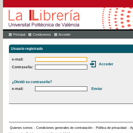
Principal
Contáctenos
Acceder
Usuario registrado
e-mail:
Contraseña:
¿Olvidó su contraseña?
e-mail:
Quienes somos
::
Condiciones generales de contratación
::
Política de privacidad
::
A