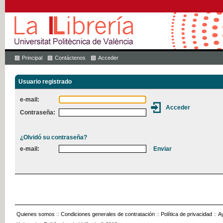
Principal
Contáctenos
Acceder
Usuario registrado
e-mail:
Contraseña:
¿Olvidó su contraseña?
e-mail:
Quienes somos
::
Condiciones generales de contratación
::
Política de privacidad
::
A