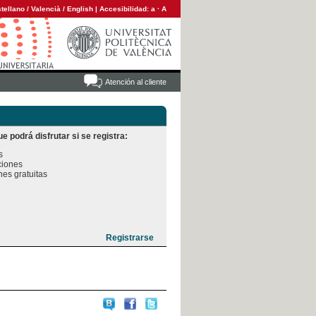
tellano
/
Valencià
/
English
|
Accesibilidad:
a
·
A
Atención al cliente
e podrá disfrutar si se registra:


iones

es gratuitas
