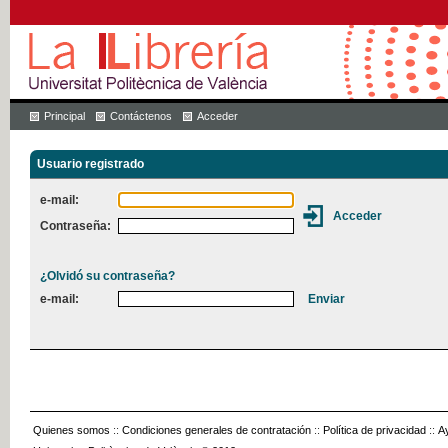
Principal
Contáctenos
Acceder
Usuario registrado
e-mail:
Contraseña:
¿Olvidó su contraseña?
e-mail:
Quienes somos
::
Condiciones generales de contratación
::
Política de privacidad
::
A