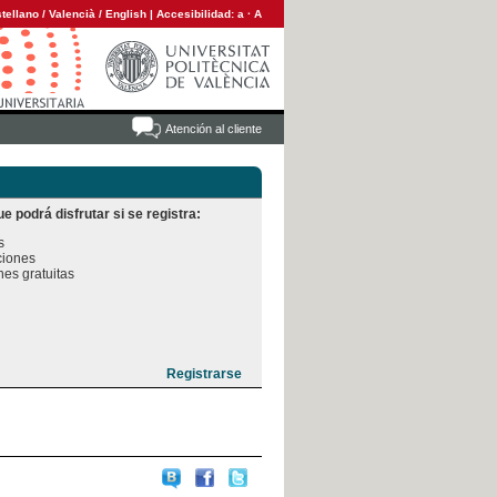
tellano
/
Valencià
/
English
|
Accesibilidad:
a
·
A
Atención al cliente
e podrá disfrutar si se registra:


iones

es gratuitas
