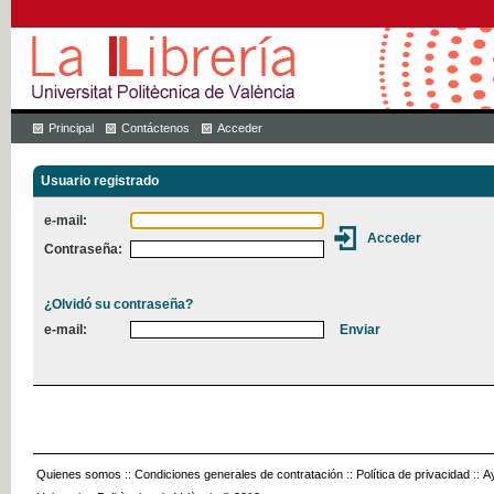
Principal
Contáctenos
Acceder
Usuario registrado
e-mail:
Contraseña:
¿Olvidó su contraseña?
e-mail:
Quienes somos
::
Condiciones generales de contratación
::
Política de privacidad
::
A