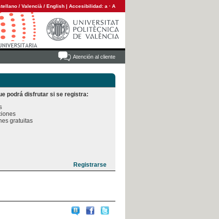
tellano
/
Valencià
/
English
|
Accesibilidad:
a
·
A
Atención al cliente
e podrá disfrutar si se registra:


iones

es gratuitas
