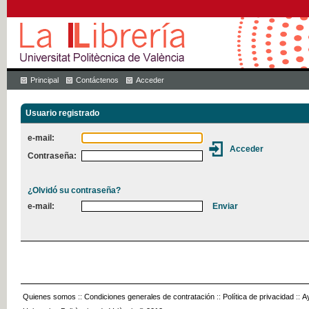
Principal
Contáctenos
Acceder
Usuario registrado
e-mail:
Contraseña:
¿Olvidó su contraseña?
e-mail:
Quienes somos
::
Condiciones generales de contratación
::
Política de privacidad
::
A