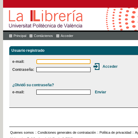
Principal
Contáctenos
Acceder
Usuario registrado
e-mail:
Contraseña:
¿Olvidó su contraseña?
e-mail:
Quienes somos
::
Condiciones generales de contratación
::
Política de privacidad
::
A