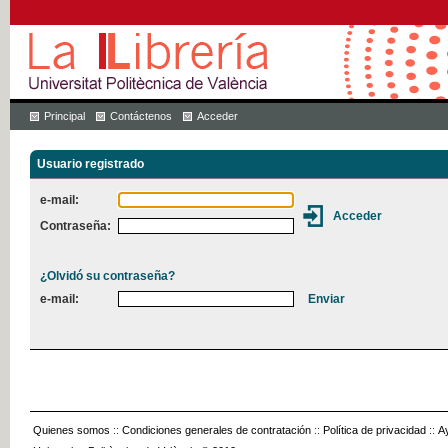
Principal
Contáctenos
Acceder
Usuario registrado
e-mail:
Contraseña:
¿Olvidó su contraseña?
e-mail:
Quienes somos
::
Condiciones generales de contratación
::
Política de privacidad
::
A