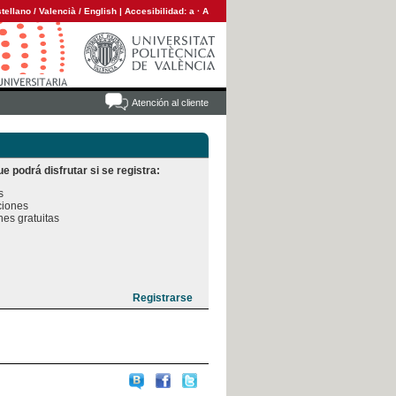
tellano
/
Valencià
/
English
|
Accesibilidad:
a
·
A
Atención al cliente
e podrá disfrutar si se registra:


iones

es gratuitas
