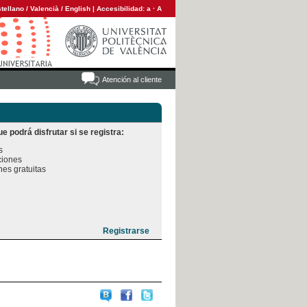
tellano
/
Valencià
/
English
|
Accesibilidad:
a
·
A
Atención al cliente
e podrá disfrutar si se registra:


iones

es gratuitas
