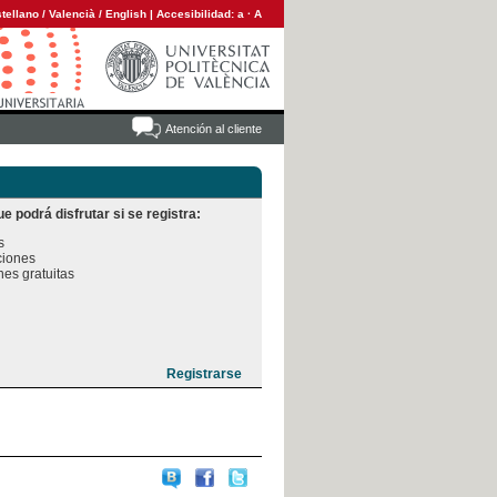
tellano
/
Valencià
/
English
|
Accesibilidad:
a
·
A
Atención al cliente
e podrá disfrutar si se registra:


iones

es gratuitas
