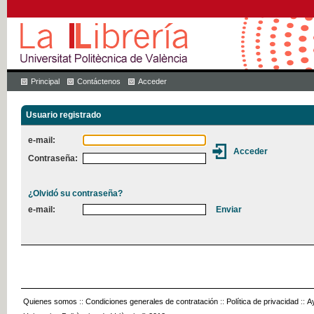
Principal
Contáctenos
Acceder
Usuario registrado
e-mail:
Contraseña:
¿Olvidó su contraseña?
e-mail:
Quienes somos
::
Condiciones generales de contratación
::
Política de privacidad
::
A