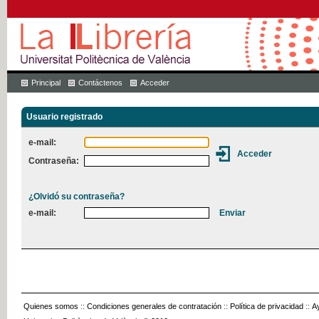
Principal
Contáctenos
Acceder
Usuario registrado
e-mail:
Contraseña:
¿Olvidó su contraseña?
e-mail:
Quienes somos
::
Condiciones generales de contratación
::
Política de privacidad
::
A