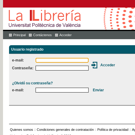
Principal
Contáctenos
Acceder
Usuario registrado
e-mail:
Contraseña:
¿Olvidó su contraseña?
e-mail:
Quienes somos
::
Condiciones generales de contratación
::
Política de privacidad
::
A