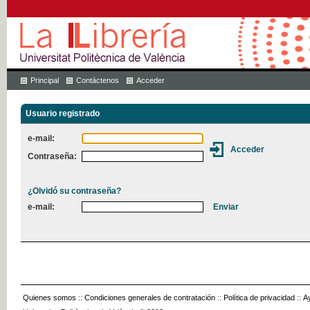
Principal
Contáctenos
Acceder
Usuario registrado
e-mail:
Contraseña:
¿Olvidó su contraseña?
e-mail:
Quienes somos
::
Condiciones generales de contratación
::
Política de privacidad
::
A