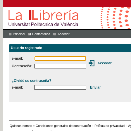
Principal
Contáctenos
Acceder
Usuario registrado
e-mail:
Contraseña:
¿Olvidó su contraseña?
e-mail:
Quienes somos
::
Condiciones generales de contratación
::
Política de privacidad
::
A