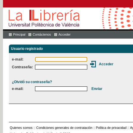
Principal
Contáctenos
Acceder
Usuario registrado
e-mail:
Contraseña:
¿Olvidó su contraseña?
e-mail:
Quienes somos
::
Condiciones generales de contratación
::
Política de privacidad
::
A