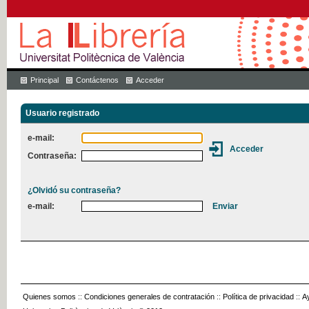
Principal
Contáctenos
Acceder
Usuario registrado
e-mail:
Contraseña:
¿Olvidó su contraseña?
e-mail:
Quienes somos
::
Condiciones generales de contratación
::
Política de privacidad
::
A