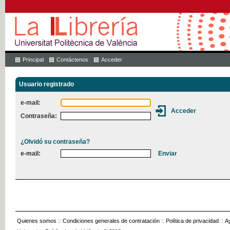
Principal
Contáctenos
Acceder
Usuario registrado
e-mail:
Contraseña:
¿Olvidó su contraseña?
e-mail:
Quienes somos
::
Condiciones generales de contratación
::
Política de privacidad
::
A