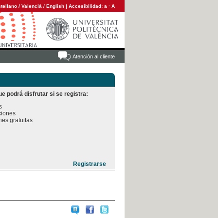
tellano
/
Valencià
/
English
|
Accesibilidad:
a
·
A
Atención al cliente
e podrá disfrutar si se registra:


iones

es gratuitas
