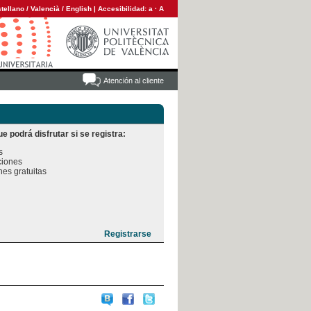
tellano
/
Valencià
/
English
|
Accesibilidad:
a
·
A
Atención al cliente
e podrá disfrutar si se registra:


iones

es gratuitas
