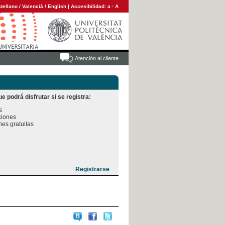
tellano
/
Valencià
/
English
|
Accesibilidad:
a
·
A
Atención al cliente
e podrá disfrutar si se registra:


iones

es gratuitas
