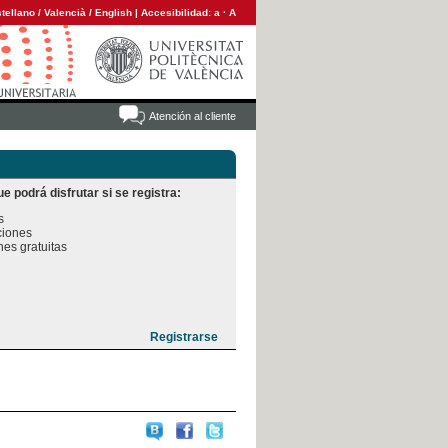
tellano
/
Valencià
/
English
|
Accesibilidad:
a
·
A
Atención al cliente
e podrá disfrutar si se registra:


iones

es gratuitas
