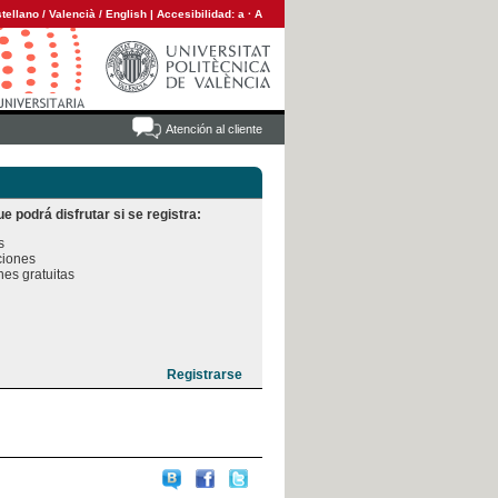
tellano
/
Valencià
/
English
|
Accesibilidad:
a
·
A
Atención al cliente
e podrá disfrutar si se registra:


iones

es gratuitas
