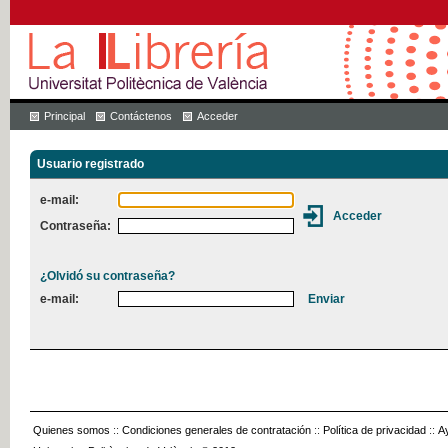
Principal
Contáctenos
Acceder
Usuario registrado
e-mail:
Contraseña:
¿Olvidó su contraseña?
e-mail:
Quienes somos
::
Condiciones generales de contratación
::
Política de privacidad
::
A