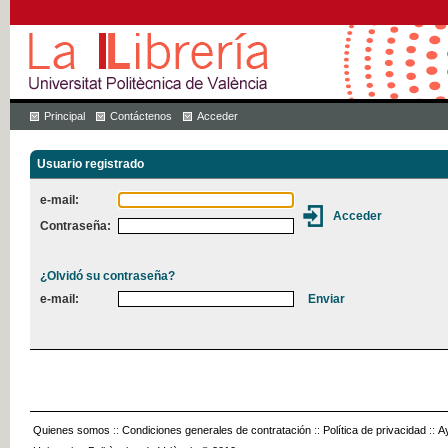
Principal
Contáctenos
Acceder
Usuario registrado
e-mail:
Contraseña:
¿Olvidó su contraseña?
e-mail:
Quienes somos
::
Condiciones generales de contratación
::
Política de privacidad
::
A