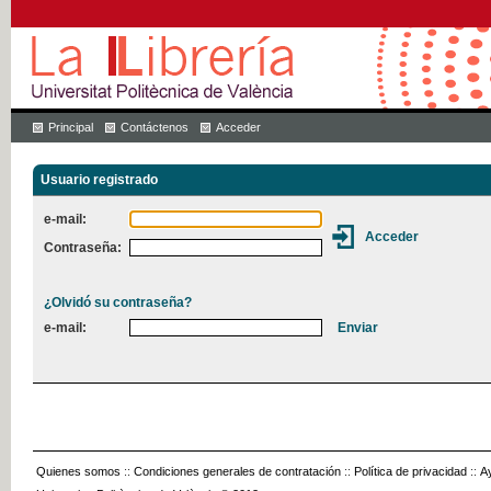
Principal
Contáctenos
Acceder
Usuario registrado
e-mail:
Contraseña:
¿Olvidó su contraseña?
e-mail:
Quienes somos
::
Condiciones generales de contratación
::
Política de privacidad
::
A