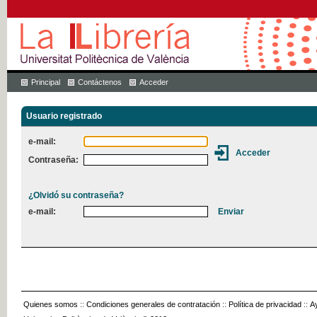
Principal
Contáctenos
Acceder
Usuario registrado
e-mail:
Contraseña:
¿Olvidó su contraseña?
e-mail:
Quienes somos
::
Condiciones generales de contratación
::
Política de privacidad
::
A