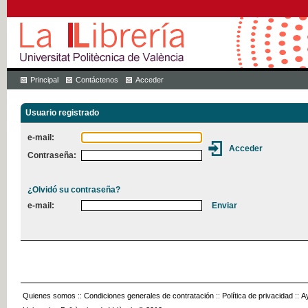
Principal
Contáctenos
Acceder
Usuario registrado
e-mail:
Contraseña:
¿Olvidó su contraseña?
e-mail:
Quienes somos
::
Condiciones generales de contratación
::
Política de privacidad
::
A