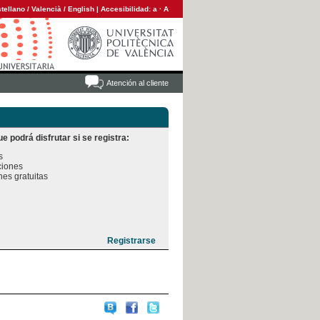
tellano
/
Valencià
/
English
|
Accesibilidad:
a
·
A
Atención al cliente
e podrá disfrutar si se registra:


iones

es gratuitas
