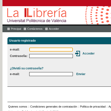
Principal
Contáctenos
Acceder
Usuario registrado
e-mail:
Contraseña:
¿Olvidó su contraseña?
e-mail:
Quienes somos
::
Condiciones generales de contratación
::
Política de privacidad
::
A