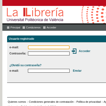
Principal
Contáctenos
Acceder
Usuario registrado
e-mail:
Contraseña:
¿Olvidó su contraseña?
e-mail:
Quienes somos
::
Condiciones generales de contratación
::
Política de privacidad
::
A