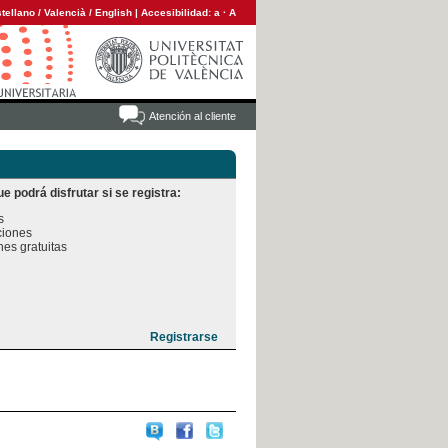
tellano
/
Valencià
/
English
|
Accesibilidad:
a
·
A
Atención al cliente
e podrá disfrutar si se registra:


iones

es gratuitas
