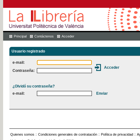
Principal
Contáctenos
Acceder
Usuario registrado
e-mail:
Contraseña:
¿Olvidó su contraseña?
e-mail:
Quienes somos
::
Condiciones generales de contratación
::
Política de privacidad
::
A