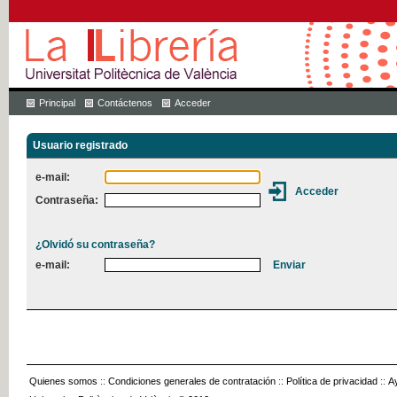
Principal
Contáctenos
Acceder
Usuario registrado
e-mail:
Contraseña:
¿Olvidó su contraseña?
e-mail:
Quienes somos
::
Condiciones generales de contratación
::
Política de privacidad
::
A