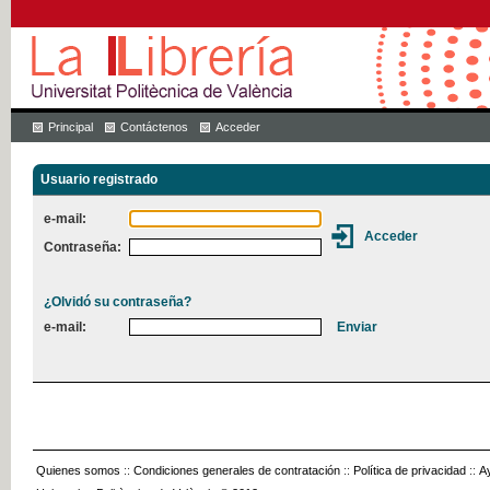
Principal
Contáctenos
Acceder
Usuario registrado
e-mail:
Contraseña:
¿Olvidó su contraseña?
e-mail:
Quienes somos
::
Condiciones generales de contratación
::
Política de privacidad
::
A