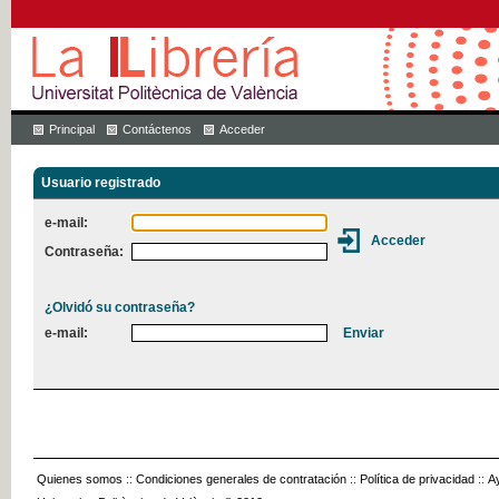
Principal
Contáctenos
Acceder
Usuario registrado
e-mail:
Contraseña:
¿Olvidó su contraseña?
e-mail:
Quienes somos
::
Condiciones generales de contratación
::
Política de privacidad
::
A