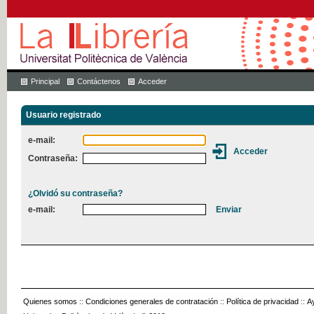
Principal
Contáctenos
Acceder
Usuario registrado
e-mail:
Contraseña:
¿Olvidó su contraseña?
e-mail:
Quienes somos
::
Condiciones generales de contratación
::
Política de privacidad
::
A