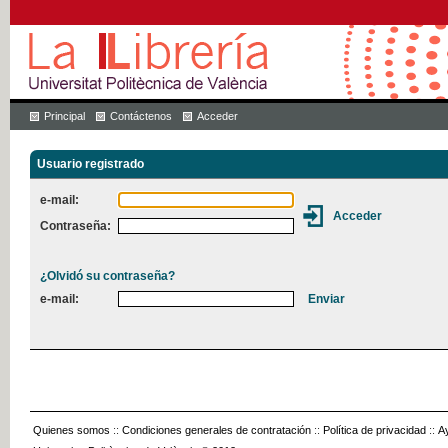
Principal
Contáctenos
Acceder
Usuario registrado
e-mail:
Contraseña:
¿Olvidó su contraseña?
e-mail:
Quienes somos
::
Condiciones generales de contratación
::
Política de privacidad
::
A