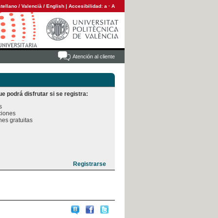
tellano
/
Valencià
/
English
|
Accesibilidad:
a
·
A
Atención al cliente
e podrá disfrutar si se registra:


iones

es gratuitas
