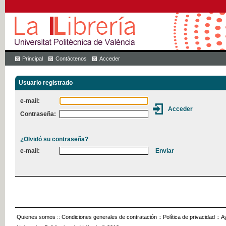
Principal
Contáctenos
Acceder
Usuario registrado
e-mail:
Contraseña:
¿Olvidó su contraseña?
e-mail:
Quienes somos
::
Condiciones generales de contratación
::
Política de privacidad
::
A