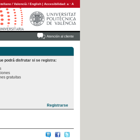
tellano
/
Valencià
/
English
|
Accesibilidad:
a
·
A
Atención al cliente
e podrá disfrutar si se registra:


iones

es gratuitas
