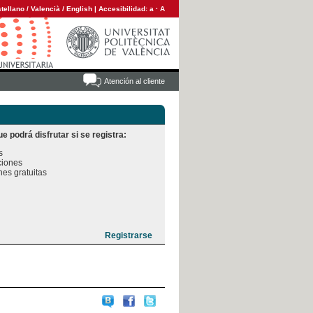
tellano
/
Valencià
/
English
|
Accesibilidad:
a
·
A
Atención al cliente
e podrá disfrutar si se registra:


iones

es gratuitas
