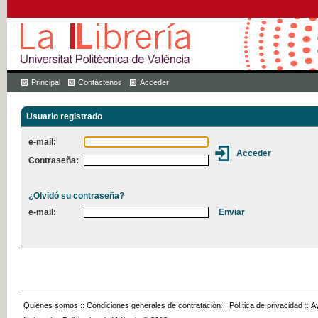
Principal
Contáctenos
Acceder
Usuario registrado
e-mail:
Contraseña:
¿Olvidó su contraseña?
e-mail:
Quienes somos
::
Condiciones generales de contratación
::
Política de privacidad
::
A