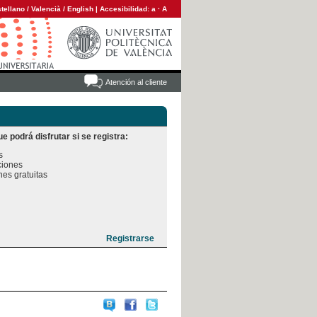
tellano
/
Valencià
/
English
|
Accesibilidad:
a
·
A
Atención al cliente
e podrá disfrutar si se registra:


iones

es gratuitas
