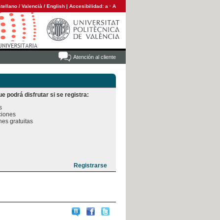
tellano
/
Valencià
/
English
|
Accesibilidad:
a
·
A
Atención al cliente
e podrá disfrutar si se registra:


iones

es gratuitas
