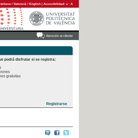
tellano
/
Valencià
/
English
|
Accesibilidad:
a
·
A
Atención al cliente
e podrá disfrutar si se registra:


iones

es gratuitas
